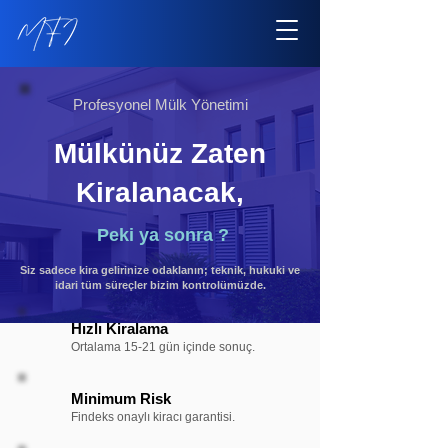
Profesyonel Mülk Yönetimi
Mülkünüz Zaten
Kiralanacak,
Peki ya sonra ?
Siz sadece kira gelirinize odaklanın; teknik, hukuki ve
idari tüm süreçler bizim kontrolümüzde.
Hızlı Kiralama
Ortalama 15-21 gün içinde sonuç.
Minimum Risk
Findeks onaylı kiracı garantisi.