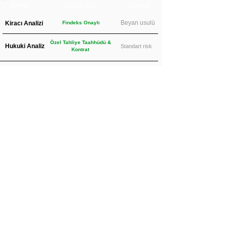
Özellik
Fatih ILGAZ
Bireysel
Beyan usulü
Kiracı Analizi
Findeks Onaylı
Özel Tahliye Taahhüdü &
Hukuki Analiz
Standart risk
Kontrat
Yönetim
360° Operasyon
Kişisel çaba
Pazarlama
Profesyonel Reklam
Kısıtlı erişim
Sadece kiralamıyoruz, kiraladıktan sonra
da mülkünüzü eksiksiz bir şekilde
yönetiyoruz.
Ayrıntılı Bilgi ve İletişim için Formu
Doldurun
Ad-Soyad
*