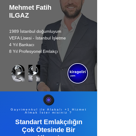
Mehmet Fatih
ILGAZ
1989 İstanbul doğumluyum
VEFA Lisesi - İstanbul İşletme
4 Yıl Bankacı
8 Yıl Profesyonel Emlakçı
Gayrimenkul ile Alakalı +1 Hizmet
Almak İster misiniz ?
Standart Emlakçılığın
Çok Ötesinde Bir