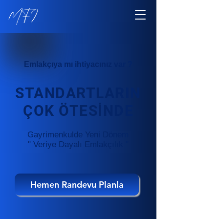
Emlakçıya mı ihtiyacınız var ?
STANDARTLARIN
ÇOK ÖTESİNDE
Gayrimenkulde Yeni Dönem
" Veriye Dayalı Emlakçılık "
Hemen Randevu Planla