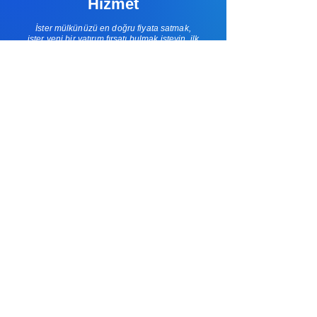
Hizmet
İster mülkünüzü en doğru fiyata satmak,
ister yeni bir yatırım fırsatı bulmak isteyin, ilk
adım doğru bir stratejiyle başlar. Aşağıdaki
formu doldurun, size özel bir yol haritası
çıkarmak için sizinle iletişime geçelim.
Ad/Soyad
Telefon
E-Mail
İlgilendiğim Konu